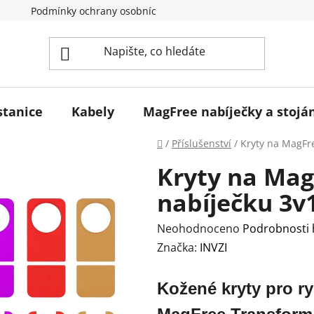
Podmínky ochrany osobních údajů
tanice
Kabely
MagFree nabíječky a stojá
Domů
/
Příslušenství
/
Kryty na MagFr
Kryty na Mag
nabíječku 3v
Průměrné
Neohodnoceno
Podrobnosti
hodnocení
Značka:
INVZI
produktu
je
Kožené kryty pro r
0,0