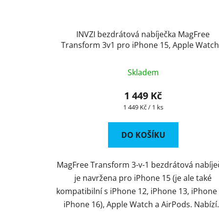
INVZI bezdrátová nabíječka MagFree
Transform 3v1 pro iPhone 15, Apple Watch
AirPods
Skladem
1 449 Kč
Měrná
1 449 Kč / 1 ks
cena:
DO KOŠÍKU
MagFree Transform 3-v-1 bezdrátová nabíje
je navržena pro iPhone 15 (je ale také
kompatibilní s iPhone 12, iPhone 13, iPhone 
iPhone 16), Apple Watch a AirPods. Nabízí.