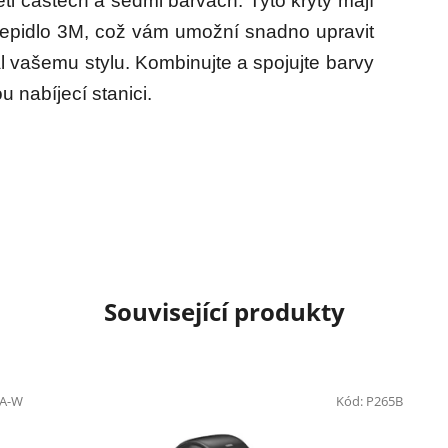
ti částech a sedmi barvách. Tyto kryty mají
lepidlo 3M, což vám umožní snadno upravit
l vašemu stylu. Kombinujte a spojujte barvy
 nabíjecí stanici.
Související produkty
0A-W
Kód:
P265B