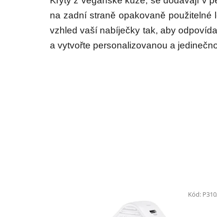
Kryty z
veganské kůže, se dodávají v pě
na zadní straně opakovaně použitelné 
vzhled vaší nabíječky tak, aby odpovída
a vytvořte personalizovanou a jedinečnou
Kód:
P31