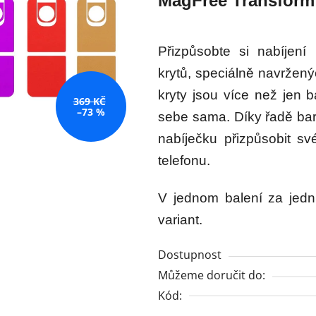
MagFree Transform 
z
5
hvězdiček.
Přizpůsobte si nabíjen
krytů, speciálně navržen
kryty jsou více než jen 
369 KČ
–73 %
sebe sama. Díky řadě bar
nabíječku přizpůsobit s
telefonu.
V jednom balení za jed
variant.
Dostupnost
Můžeme doručit do:
Kód: