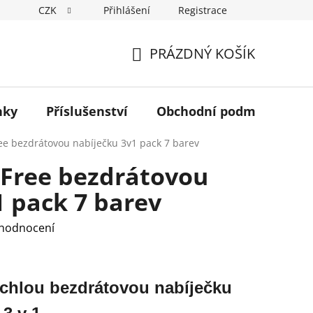
CZK
Přihlášení
Registrace
PRÁZDNÝ KOŠÍK
NÁKUPNÍ
KOŠÍK
nky
Příslušenství
Obchodní podmínky
ee bezdrátovou nabíječku 3v1 pack 7 barev
Free bezdrátovou
1 pack 7 barev
 hodnocení
ychlou bezdrátovou nabíječku