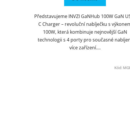
Představujeme INVZI GaNHub 100W GaN U
C Charger – revoluční nabíječku s výkone
100W, která kombinuje nejnovější GaN
technologii s 4 porty pro současné nabíjen
více zařízení....
Kód:
MG