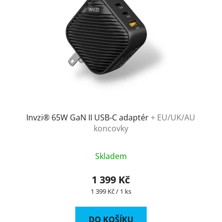
Invzi® 65W GaN II USB-C adaptér
+ EU/UK/AU
koncovky
Skladem
1 399 Kč
Měrná
1 399 Kč / 1 ks
cena:
DO KOŠÍKU