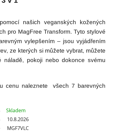
3 v 1
í pomocí našich veganských kožených
ých pro MagFree Transform. Tyto stylové
barevným vylepšením – jsou vyjádřením
ev, ze kterých si můžete vybrat, můžete
vé náladě, pokoji nebo dokonce svému
nu cenu naleznete všech 7 barevných
Skladem
10.8.2026
MGF7VLC