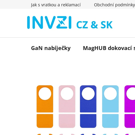
Přejít
Jak s vratkou a reklamací
Obchodní podmínky
na
obsah
GaN nabíječky
MagHUB dokovací s