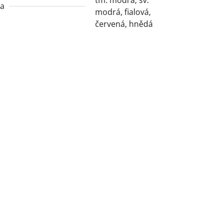
va
modrá, fialová,
červená, hnědá