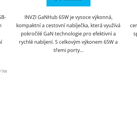
SB-
INVZI GaNHub 65W je vysoce výkonná,
m
kompaktní a cestovní nabíječka, která využívá
cer
pokročilé GaN technologie pro efektivní a
s
í
rychlé nabíjení. S celkovým výkonem 65W a
třemi porty...
F7W