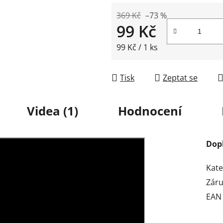
369 Kč
–73 %
99 Kč
Měrná cena:
99 Kč / 1 ks
Tisk
Zeptat se
Videa (1)
Hodnocení
Dop
Kate
Zár
EAN