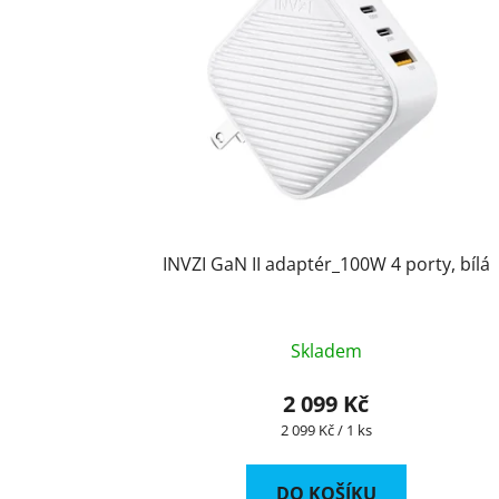
INVZI GaN II adaptér_100W 4 porty, bílá
Skladem
2 099 Kč
Měrná
2 099 Kč / 1 ks
cena:
DO KOŠÍKU