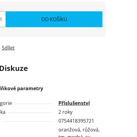
DO KOŠÍKU
Sdílet
Diskuze
lňkové parametry
gorie
Příslušenství
uka
2 roky
0754418395721
oranžová, růžová,
tm. modrá, sv.