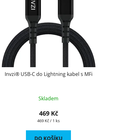
Invzi® USB-C do Lightning kabel s MFi
Skladem
469 Kč
Měrná
469 Kč / 1 ks
cena:
DO KOŠÍKU