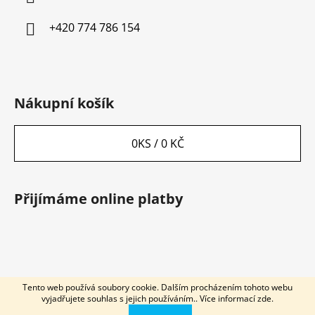
t
í
+420 774 786 154
Nákupní košík
0
KS /
0 KČ
Přijímáme online platby
Tento web používá soubory cookie. Dalším procházením tohoto webu
Vytvořil Shoptet
vyjadřujete souhlas s jejich používáním.. Více informací
zde
.
Copyright 2026
INVZI CZ&SK
. Všechna práva