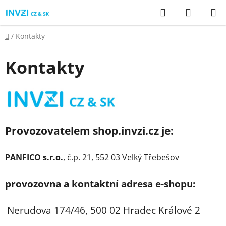
Přejít
Hledat
NÁKUP
na
KOŠÍK
obsah
Domů
/
Kontakty
Kontakty
Provozovatelem shop.invzi.cz je:
PANFICO s.r.o.
, č.p. 21, 552 03 Velký Třebešov
provozovna a kontaktní adresa e-shopu:
Nerudova 174/46, 500 02 Hradec Králové 2