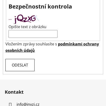
Bezpečnostní kontrola
Opište text z obrázku
Vložením zprávy souhlasíte s
podmínkami ochrany
osobních údajů
ODESLAT
Z
á
Kontakt
p
a
info
@
invzi.cz