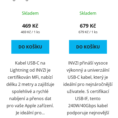
Skladem
Skladem
469 Kč
679 Kč
Měrná
Měrná
469 Kč / 1 ks
679 Kč / 1 ks
cena:
cena:
DO KOŠÍKU
DO KOŠÍKU
Kabel USB-C na
INVZI přináší vysoce
Lightning od INVZI je
výkonný a univerzální
certifikován MFi, nabízí
USB-C kabel, který je
délku 2 metry a zajišťuje
ideální pro nejnáročnější
spolehlivé a rychlé
uživatele. S certifikací
nabíjení a přenos dat
USB-IF, tento
pro vaše Apple zařízení.
240W/40Gbps kabel
Je ideální pro...
podporuje nejnovější