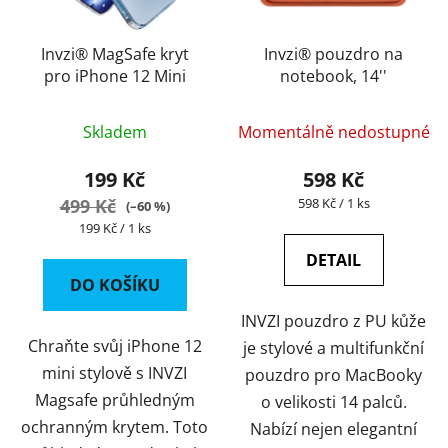
Invzi® MagSafe kryt
Invzi® pouzdro na
pro iPhone 12 Mini
notebook, 14''
Skladem
Momentálně nedostupné
199 Kč
598 Kč
Měrná
499 Kč
598 Kč / 1 ks
(–60 %)
cena:
Měrná
199 Kč / 1 ks
cena:
DETAIL
DO KOŠÍKU
INVZI pouzdro z PU kůže
Chraňte svůj iPhone 12
je stylové a multifunkční
mini stylově s INVZI
pouzdro pro MacBooky
Magsafe průhledným
o velikosti 14 palců.
ochranným krytem. Toto
Nabízí nejen elegantní