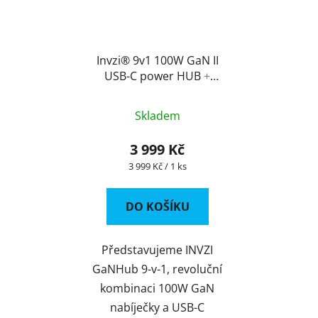
Invzi® 9v1 100W GaN II
USB-C power HUB
+
EU/UK/AU adaptér +
2M prodlužovací kabel
Skladem
+ USB-C kabel
3 999 Kč
Měrná
3 999 Kč / 1 ks
cena:
DO KOŠÍKU
Představujeme INVZI
GaNHub 9-v-1, revoluční
kombinaci 100W GaN
nabíječky a USB-C