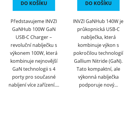
DO KOŠÍKU
DO KOŠÍKU
Představujeme INVZI
INVZI GaNHub 140W je
GaNHub 100W GaN
průkopnická USB-C
USB-C Charger –
nabíječka, která
revoluční nabíječku s
kombinuje výkon s
výkonem 100W, která
pokročilou technologií
kombinuje nejnovější
Gallium Nitride (GaN).
GaN technologii s 4
Tato kompaktní, ale
porty pro současné
výkonná nabíječka
nabíjení více zařízení....
podporuje nový...