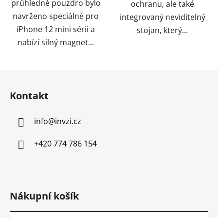
průhledné pouzdro bylo
ochranu, ale také
navrženo speciálně pro
integrovaný neviditelný
iPhone 12 mini sérii a
stojan, který...
nabízí silný magnet...
Z
á
Kontakt
p
a
info
@
invzi.cz
t
í
+420 774 786 154
Nákupní košík