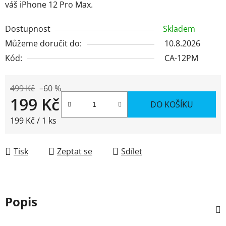
váš iPhone 12 Pro Max.
Dostupnost
Skladem
Můžeme doručit do:
10.8.2026
Kód:
CA-12PM
499 Kč
–60 %
199 Kč
DO KOŠÍKU
Měrná cena:
199 Kč / 1 ks
Tisk
Zeptat se
Sdílet
Popis