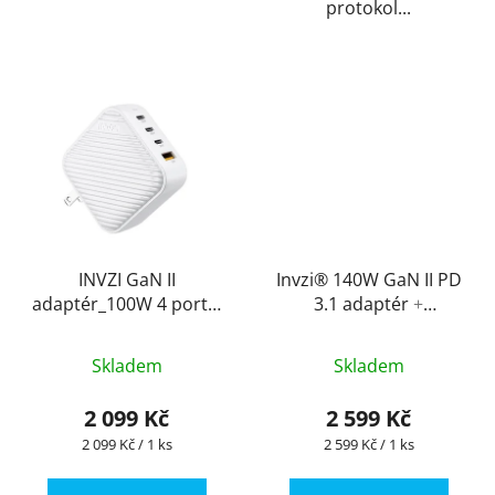
protokol...
INVZI GaN II
Invzi® 140W GaN II PD
adaptér_100W 4 porty,
3.1 adaptér
+
bílá
EU/UK/AU koncovky
Skladem
Skladem
2 099 Kč
2 599 Kč
Měrná
Měrná
2 099 Kč / 1 ks
2 599 Kč / 1 ks
cena:
cena: