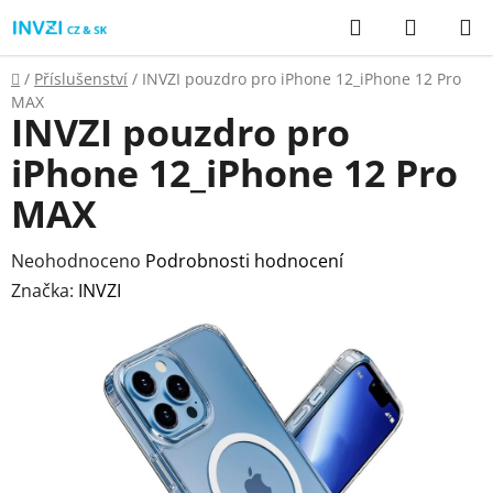
Přejít
Hledat
NÁKUP
na
KOŠÍK
obsah
Domů
/
Příslušenství
/
INVZI pouzdro pro iPhone 12_iPhone 12 Pro
MAX
INVZI pouzdro pro
iPhone 12_iPhone 12 Pro
MAX
Průměrné
Neohodnoceno
Podrobnosti hodnocení
hodnocení
Značka:
INVZI
produktu
je
0,0
z
5
hvězdiček.