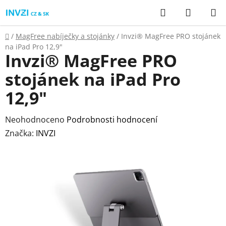
Přejít
Hledat
NÁKUP
na
KOŠÍK
obsah
Domů
/
MagFree nabíječky a stojánky
/
Invzi® MagFree PRO stojánek
na iPad Pro 12,9"
Invzi® MagFree PRO
stojánek na iPad Pro
12,9"
Průměrné
Neohodnoceno
Podrobnosti hodnocení
hodnocení
Značka:
INVZI
produktu
je
0,0
z
5
hvězdiček.