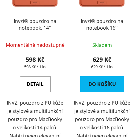
Invzi® pouzdro na
Invzi® pouzdro na
notebook, 14''
notebook 16''
Momentálně nedostupné
Skladem
598 Kč
629 Kč
Měrná
Měrná
598 Kč / 1 ks
629 Kč / 1 ks
cena:
cena:
DETAIL
DO KOŠÍKU
INVZI pouzdro z PU kůže
INVZI pouzdro z PU kůže
je stylové a multifunkční
je stylové a multifunkční
pouzdro pro MacBooky
pouzdro pro MacBooky
o velikosti 14 palců.
o velikosti 16 palců.
Nabízí nejen elegantní
Nabízí nejen elegantní