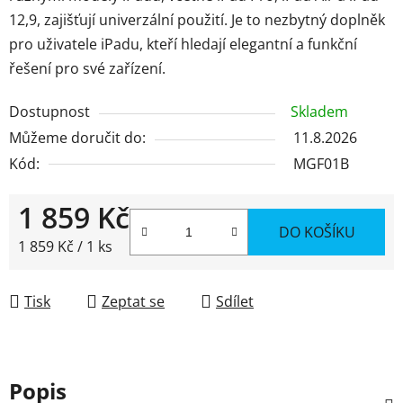
12,9, zajišťují univerzální použití. Je to nezbytný doplněk
pro uživatele iPadu, kteří hledají elegantní a funkční
řešení pro své zařízení.
Dostupnost
Skladem
Můžeme doručit do:
11.8.2026
Kód:
MGF01B
1 859 Kč
DO KOŠÍKU
Měrná cena:
1 859 Kč / 1 ks
Tisk
Zeptat se
Sdílet
Popis