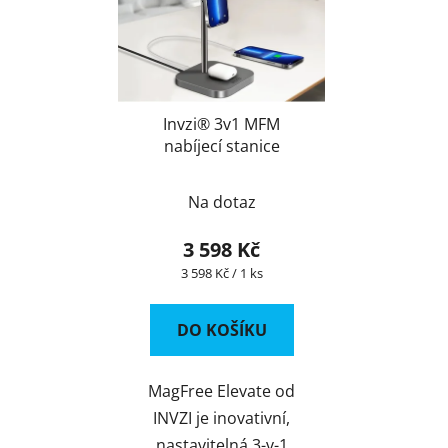
Invzi® 3v1 MFM
nabíjecí stanice
Na dotaz
3 598 Kč
Měrná
3 598 Kč / 1 ks
cena:
DO KOŠÍKU
MagFree Elevate od
INVZI je inovativní,
nastavitelná 3-v-1