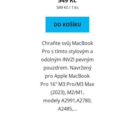
549 Kč
Měrná
549 Kč / 1 ks
cena:
DO KOŠÍKU
Chraňte svůj MacBook
Pro s tímto stylovým a
odolným INVZI pevným
pouzdrem. Navržený
pro Apple MacBook
Pro 16" M3 Pro/M3 Max
(2023), M2/M1,
modely A2991,A2780,
A2485,...