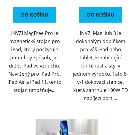
cena:
cena:
DO KOŠÍKU
DO KOŠÍKU
INVZI MagFree Pro je
INVZI MagHub 3 je
magnetický stojan pro
dokonalým doplňkem
iPad, který poskytuje
pro váš iPad nebo
pohodlný způsob, jak
tablet, kombinující
držet iPad ve vzduchu.
funkčnost a styl v
Navržený pro iPad Pro,
jednom výrobku. Tato 8-
iPad Air a iPad 11, tento
v-1 dokovací stanice,
stojan umožňuje...
která zahrnuje 100W PD
nabíjecí port,...