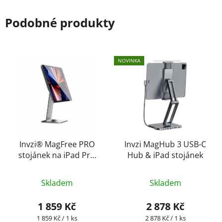
Podobné produkty
NOVINKA
Invzi® MagFree PRO
Invzi MagHub 3 USB-C
stojánek na iPad Pro
Hub & iPad stojánek
11"
Skladem
Skladem
1 859 Kč
2 878 Kč
Měrná
Měrná
1 859 Kč / 1 ks
2 878 Kč / 1 ks