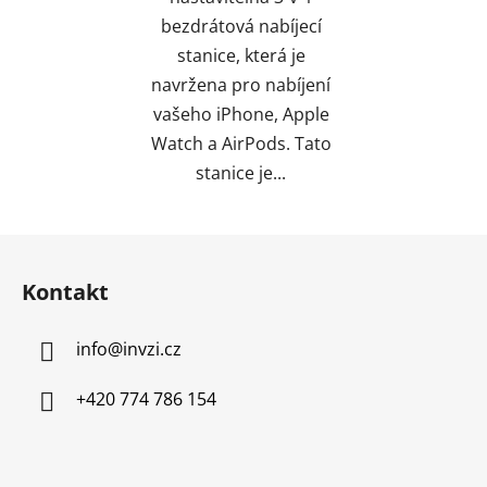
bezdrátová nabíjecí
stanice, která je
navržena pro nabíjení
vašeho iPhone, Apple
Watch a AirPods. Tato
stanice je...
Z
á
Kontakt
p
a
info
@
invzi.cz
t
í
+420 774 786 154